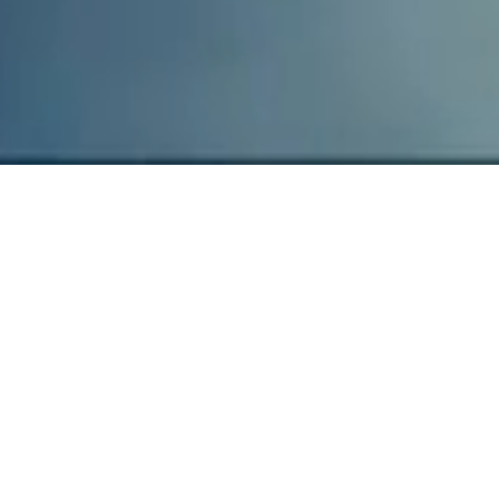
W
e
a
r
e
a
c
r
e
a
t
i
v
e
s
t
u
d
i
o
t
h
a
t
f
u
s
e
s
e
m
o
t
i
o
n
,
i
n
n
o
v
a
t
i
o
n
a
n
d
c
r
a
f
t
w
i
t
h
a
s
p
a
r
k
o
f
a
l
c
h
e
m
y
t
o
m
a
k
e
e
n
g
a
g
i
n
g
c
o
n
t
e
n
t
f
o
r
a
m
b
i
t
i
o
u
s
b
r
a
n
d
s
a
n
d
g
l
o
b
a
l
a
u
d
i
e
n
c
e
s
.